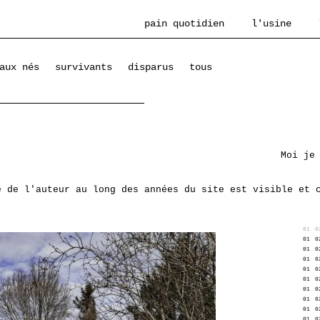
pain quotidien
l'usine
aux nés
survivants
disparus
tous
Moi je
e de l'auteur au long des années du site est visible et 
01
0
01
0
01
0
01
0
01
0
01
0
01
0
01
0
01
0
01
0