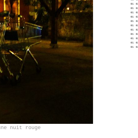
01
0
01
0
01
0
01
0
01
0
01
0
01
0
01
0
01
0
01
0
01
0
une nuit rouge