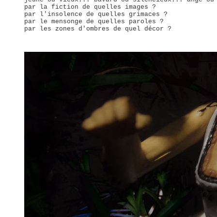
par la fiction de quelles images ?
par l'insolence de quelles grimaces ?
par le mensonge de quelles paroles ?
par les zones d'ombres de quel décor ?