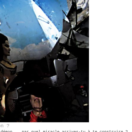
on ?
 démon... par quel miracle arrives-tu à te construire ?