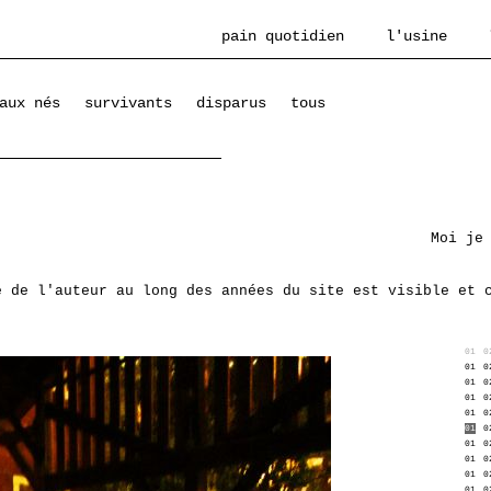
pain quotidien
l'usine
aux nés
survivants
disparus
tous
Moi je
e de l'auteur au long des années du site est visible et 
01
0
01
0
01
0
01
0
01
0
01
0
01
0
01
0
01
0
01
0