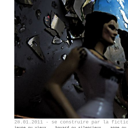
28.01.2011 - se construire par la ficti
jeune ou vieux... bavard ou silencieux... ange ou