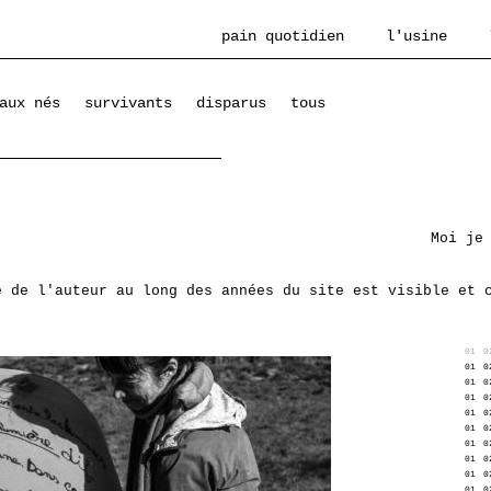
pain quotidien
l'usine
aux nés
survivants
disparus
tous
Moi je
e de l'auteur au long des années du site est visible et 
01
0
01
0
01
0
01
0
01
0
01
0
01
0
01
0
01
0
01
0