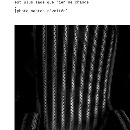
est plus sage que rien ne change
.
[photo nantes révoltée]