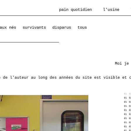
pain quotidien
l'usine
aux nés
survivants
disparus
tous
Moi je
e de l'auteur au long des années du site est visible et 
01
0
01
0
01
0
01
0
01
0
01
0
01
0
01
0
01
0
01
0