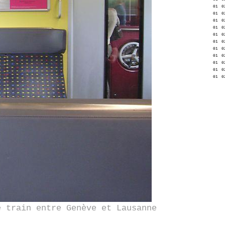
01
0
01
0
01
0
01
0
01
0
01
0
01
0
01
0
01
0
01
0
01
0
e train entre Genève et Lausanne