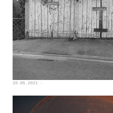
28.05.2021 -