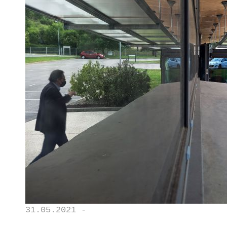
31.05.2021 -