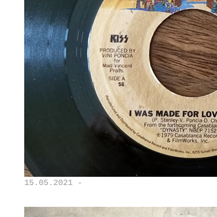
15.05.2021 -