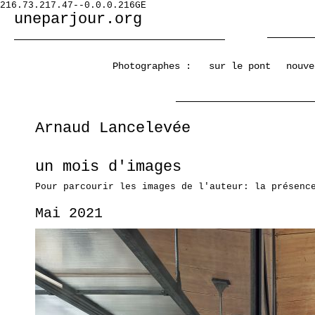
216.73.217.47--0.0.0.216GE
uneparjour.org
Photographes :
sur le pont
nouve
Arnaud Lancelevée
un mois d'images
Pour parcourir les images de l'auteur: la présenc
Mai 2021