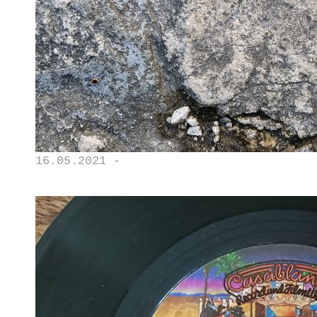
16.05.2021 -