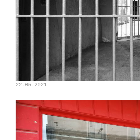
22.05.2021 -