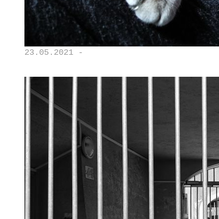
23.05.2021 -