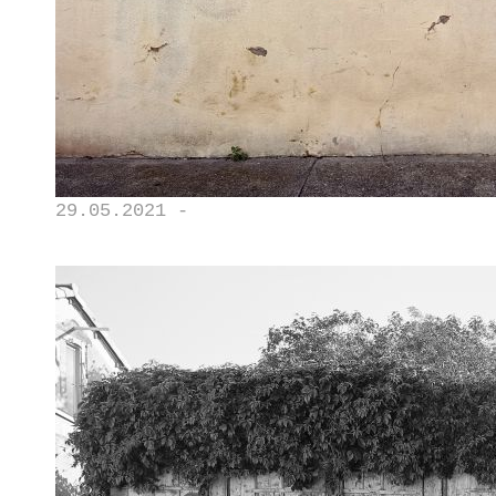
29.05.2021 -