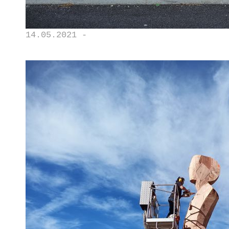
14.05.2021 -