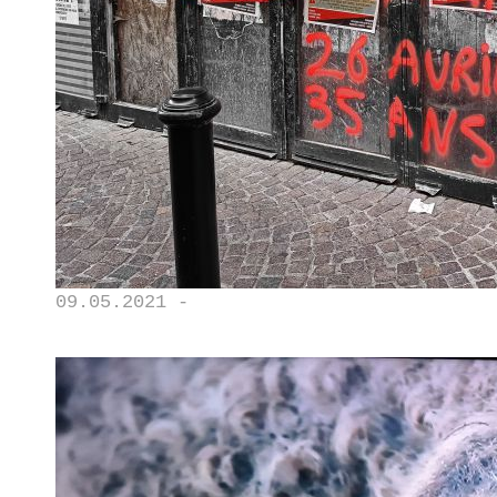
09.05.2021 -