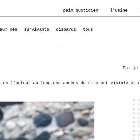
pain quotidien
l'usine
aux nés
survivants
disparus
tous
Moi je
e de l'auteur au long des années du site est visible et 
01
0
01
0
01
0
01
0
01
0
01
0
01
0
01
0
01
0
01
0