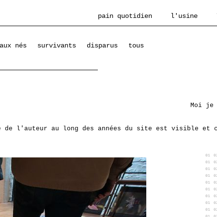
pain quotidien
l'usine
aux nés
survivants
disparus
tous
Moi je
e de l'auteur au long des années du site est visible et 
01
0
01
0
01
0
01
0
01
0
01
0
01
0
01
0
01
0
01
0