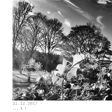
31.12.2017 -
... t !