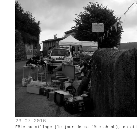
23.07.2016 -
Fête au village (le jour de ma fête ah ah), en at