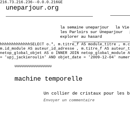
216.73.216.236--0.0.0.216GE
uneparjour.org
la semaine uneparjour
la Vie
les Parloirs sur Uneparjour
explorer au hasard
hhhhhhhhhhhhhSELECT o.*, m.titre_f AS module_titre , m.c
m.id_module AS auteur_id_adresse , m.titre_f AS auteur_t
netop_global_objet AS o INNER JOIN netop_global_module A
= 'upj_jackieroulin' AND objet_date = '2009-12-04' numer
uuuuuuuuuuuuuuuu
machine temporelle
Un collier de cristaux pour les b
Envoyer un commentaire