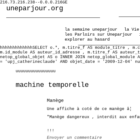
216.73.216.238--0.0.0.216GE
uneparjour.org
la semaine uneparjour
la Vie
les Parloirs sur Uneparjour
explorer au hasard
hhhhhhhhhhhhhSELECT o.*, m.titre_f AS module_titre , m.c
m.id_module AS auteur_id_adresse , m.titre_f AS auteur_t
netop_global_objet AS o INNER JOIN netop_global_module A
= 'upj_catherineclaude' AND objet_date = '2009-12-04' nu
uuuuuuuuuuuuuuuu
machine temporelle
Manège
Une affiche à coté de ce manège â¦
"Manège dangereux , interdit aux enf
!!!
Envoyer un commentaire