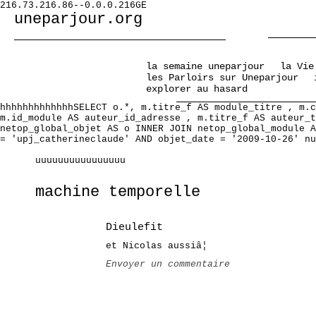
216.73.216.86--0.0.0.216GE
uneparjour.org
la semaine uneparjour
la Vie
les Parloirs sur Uneparjour
explorer au hasard
hhhhhhhhhhhhhSELECT o.*, m.titre_f AS module_titre , m.c
m.id_module AS auteur_id_adresse , m.titre_f AS auteur_t
netop_global_objet AS o INNER JOIN netop_global_module A
= 'upj_catherineclaude' AND objet_date = '2009-10-26' nu
uuuuuuuuuuuuuuuu
machine temporelle
Dieulefit
et Nicolas aussiâ¦
Envoyer un commentaire