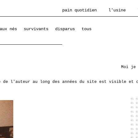
pain quotidien
l'usine
aux nés
survivants
disparus
tous
Moi je
e de l'auteur au long des années du site est visible et 
01
0
01
0
01
0
01
0
01
0
01
0
01
0
01
0
01
0
01
0