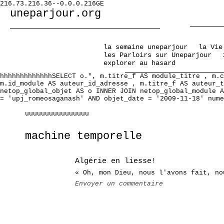
216.73.216.36--0.0.0.216GE
uneparjour.org
la semaine uneparjour
la Vie
les Parloirs sur Uneparjour
explorer au hasard
hhhhhhhhhhhhhSELECT o.*, m.titre_f AS module_titre , m.c
m.id_module AS auteur_id_adresse , m.titre_f AS auteur_t
netop_global_objet AS o INNER JOIN netop_global_module A
= 'upj_romeosaganash' AND objet_date = '2009-11-18' nume
uuuuuuuuuuuuuuuu
machine temporelle
Algérie en liesse!
« Oh, mon Dieu, nous l'avons fait, no
Envoyer un commentaire