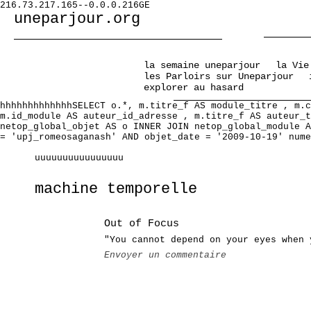
216.73.217.165--0.0.0.216GE
uneparjour.org
la semaine uneparjour
la Vie
les Parloirs sur Uneparjour
explorer au hasard
hhhhhhhhhhhhhSELECT o.*, m.titre_f AS module_titre , m.c
m.id_module AS auteur_id_adresse , m.titre_f AS auteur_t
netop_global_objet AS o INNER JOIN netop_global_module A
= 'upj_romeosaganash' AND objet_date = '2009-10-19' nume
uuuuuuuuuuuuuuuu
machine temporelle
Out of Focus
"You cannot depend on your eyes when 
Envoyer un commentaire