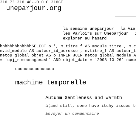
216.73.216.48--0.0.0.216GE
uneparjour.org
la semaine uneparjour
la Vie
les Parloirs sur Uneparjour
explorer au hasard
hhhhhhhhhhhhhSELECT o.*, m.titre_f AS module_titre , m.c
m.id_module AS auteur_id_adresse , m.titre_f AS auteur_t
netop_global_objet AS o INNER JOIN netop_global_module A
= 'upj_romeosaganash' AND objet_date = '2008-10-26' nume
uuuuuuuuuuuuuuuu
machine temporelle
Autunm Gentleness and Warmth
â¦and still, some have itchy issues t
Envoyer un commentaire