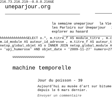
216.73.216.219--0.0.0.216GE
uneparjour.org
la semaine uneparjour
la Vie
les Parloirs sur Uneparjour
explorer au hasard
hhhhhhhhhhhhhSELECT o.*, m.titre_f AS module_titre , m.c
m.id_module AS auteur_id_adresse , m.titre_f AS auteur_t
netop_global_objet AS o INNER JOIN netop_global_module A
= 'upj_humerose' AND objet_date = '2009-11-27' numero=27
uuuuuuuuuuuuuuuu
machine temporelle
Jour du poisson - 39
Aujourd'hui au musée d'art sur bitume
depuis le 6 mars dernier.
Envoyer un commentaire