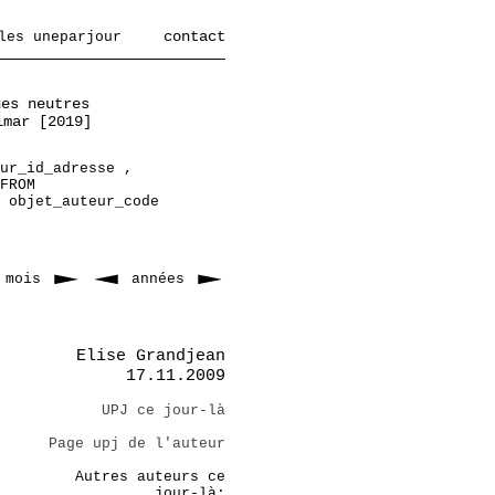
contact
les uneparjour
ues neutres
imar [2019]
ur_id_adresse ,
FROM
 objet_auteur_code
mois
années
Elise Grandjean
17.11.2009
UPJ ce jour-là
Page upj de l'auteur
Autres auteurs ce
jour-là: