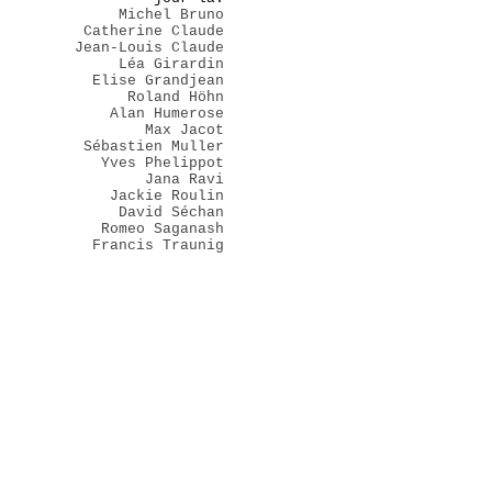
Michel Bruno
Catherine Claude
Jean-Louis Claude
Léa Girardin
Elise Grandjean
Roland Höhn
Alan Humerose
Max Jacot
Sébastien Muller
Yves Phelippot
Jana Ravi
Jackie Roulin
David Séchan
Romeo Saganash
Francis Traunig