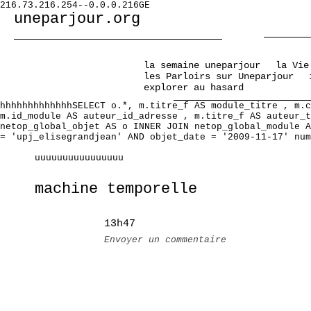
216.73.216.254--0.0.0.216GE
uneparjour.org
la semaine uneparjour
la Vie
les Parloirs sur Uneparjour
explorer au hasard
hhhhhhhhhhhhhSELECT o.*, m.titre_f AS module_titre , m.c
m.id_module AS auteur_id_adresse , m.titre_f AS auteur_t
netop_global_objet AS o INNER JOIN netop_global_module A
= 'upj_elisegrandjean' AND objet_date = '2009-11-17' num
uuuuuuuuuuuuuuuu
machine temporelle
13h47
Envoyer un commentaire