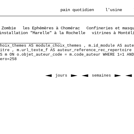
pain quotidien
l'usine
 Zombie
les Ephémères à Chomérac
Confineries et masq
installation "Marelle" à la Rochelle
vitrines à Montél
hoix_themes AS module_choix_themes , m.id_module AS aute
itre , m.url_texte_f AS auteur_reference_rec_repertoire 
S m ON o.objet_auteur_code = m.code_auteur WHERE 1=1 AND
ero=258
jours
semaines