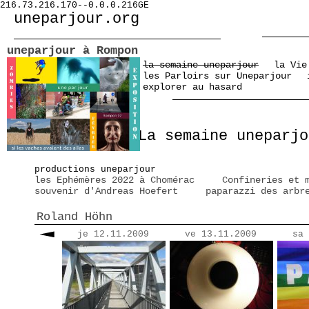
216.73.216.170--0.0.0.216GE
uneparjour.org
uneparjour à Rompon
la semaine uneparjour
la Vie
les Parloirs sur Uneparjour
explorer au hasard
La semaine uneparjo
productions uneparjour
les Ephémères 2022 à Chomérac
Confineries et 
souvenir d'Andreas Hoefert
paparazzi des arbr
Roland Höhn
je 12.11.2009
ve 13.11.2009
sa 