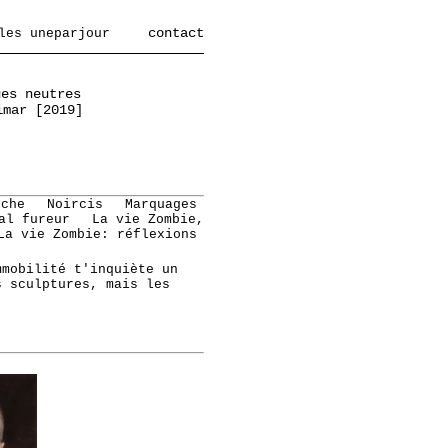
contact
les uneparjour
ues neutres
imar [2019]
oche
Noircis
Marquages
al fureur
La vie Zombie,
La vie Zombie: réflexions
mmobilité t'inquiète un
s sculptures, mais les