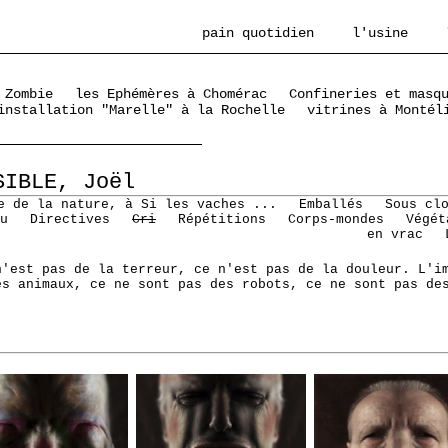
pain quotidien
l'usine
 Zombie
les Ephémères à Chomérac
Confineries et masq
installation "Marelle" à la Rochelle
vitrines à Montél
SIBLE, Joël
e de la nature, à Si les vaches ...
Emballés
Sous cl
u
Directives
Cri
Répétitions
Corps-mondes
Végét
en vrac
n'est pas de la terreur, ce n'est pas de la douleur. L'i
es animaux, ce ne sont pas des robots, ce ne sont pas de