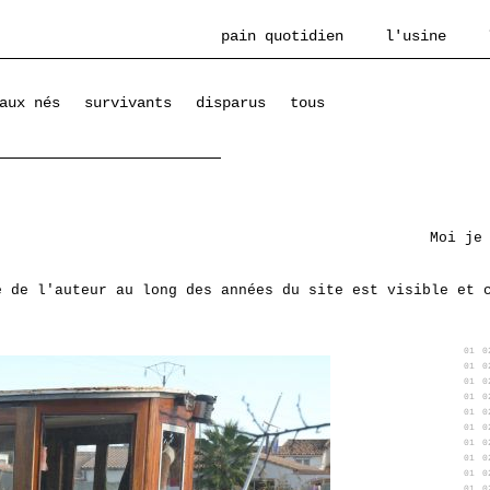
pain quotidien
l'usine
aux nés
survivants
disparus
tous
Moi je
e de l'auteur au long des années du site est visible et 
01
0
01
0
01
0
01
0
01
0
01
0
01
0
01
0
01
0
01
0