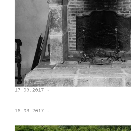
17.08.2017 -
16.08.2017 -