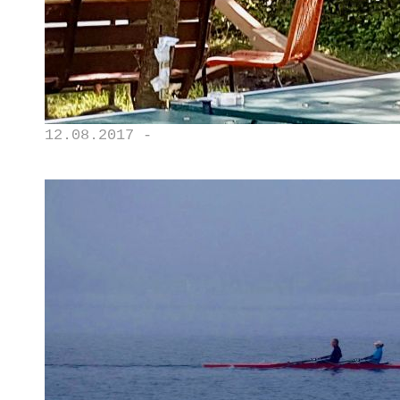
12.08.2017 -