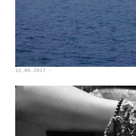
11.08.2017 -