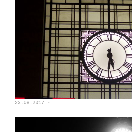
23.08.2017 -