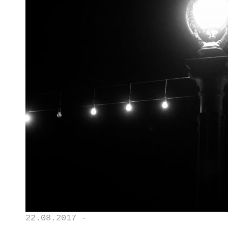
22.08.2017 -