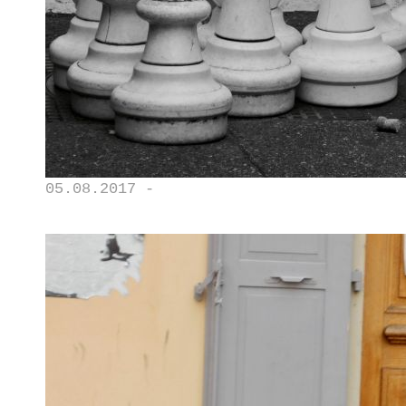
05.08.2017 -