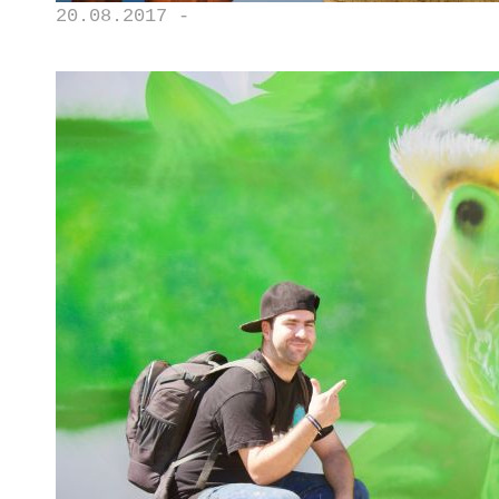
20.08.2017 -