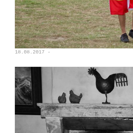
18.08.2017 -