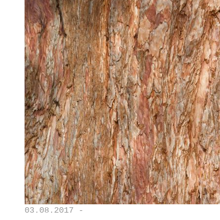
03.08.2017 -