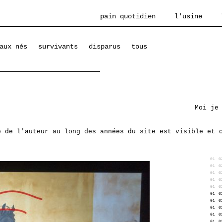
pain quotidien
l'usine
aux nés
survivants
disparus
tous
Moi je
e de l'auteur au long des années du site est visible et 
01
0
01
0
01
0
01
0
01
0
01
0
01
0
01
0
01
0
01
0