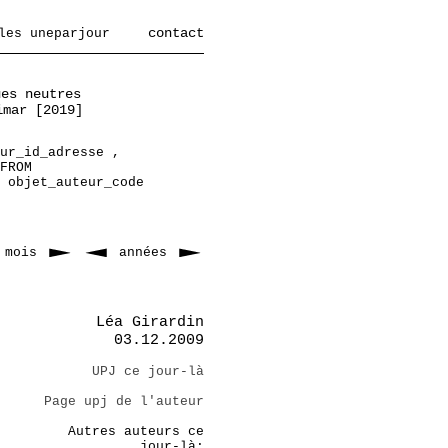
contact
les uneparjour
ues neutres
imar [2019]
ur_id_adresse ,
FROM
 objet_auteur_code
mois
années
Léa Girardin
03.12.2009
UPJ ce jour-là
Page upj de l'auteur
Autres auteurs ce
jour-là: