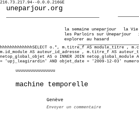
216.73.217.94--0.0.0.216GE
uneparjour.org
la semaine uneparjour
la Vie
les Parloirs sur Uneparjour
explorer au hasard
hhhhhhhhhhhhhSELECT o.*, m.titre_f AS module_titre , m.c
m.id_module AS auteur_id_adresse , m.titre_f AS auteur_t
netop_global_objet AS o INNER JOIN netop_global_module A
= 'upj_leagirardin' AND objet_date = '2009-12-03' numero
uuuuuuuuuuuuuuuu
machine temporelle
Genève
Envoyer un commentaire