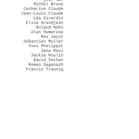
Michel Bruno
Catherine Claude
Jean-Louis Claude
Léa Girardin
Elise Grandjean
Roland Höhn
Alan Humerose
Max Jacot
Sébastien Muller
Yves Phelippot
Jana Ravi
Jackie Roulin
David Séchan
Romeo Saganash
Francis Traunig