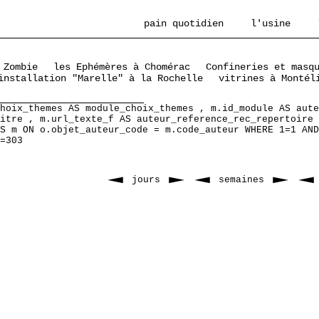
pain quotidien
l'usine
 Zombie
les Ephémères à Chomérac
Confineries et masq
installation "Marelle" à la Rochelle
vitrines à Montél
hoix_themes AS module_choix_themes , m.id_module AS aute
itre , m.url_texte_f AS auteur_reference_rec_repertoire 
S m ON o.objet_auteur_code = m.code_auteur WHERE 1=1 AND
=303
jours
semaines