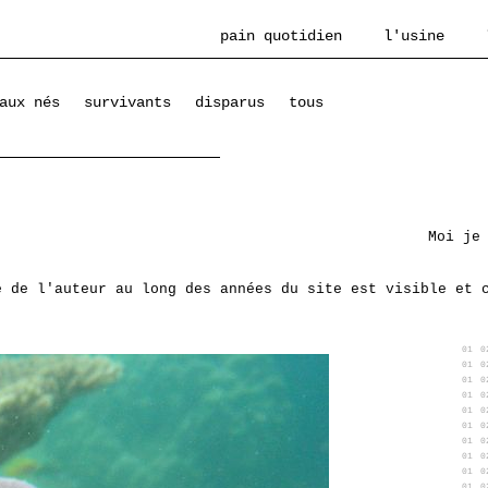
pain quotidien
l'usine
aux nés
survivants
disparus
tous
Moi je
e de l'auteur au long des années du site est visible et 
01
0
01
0
01
0
01
0
01
0
01
0
01
0
01
0
01
0
01
0